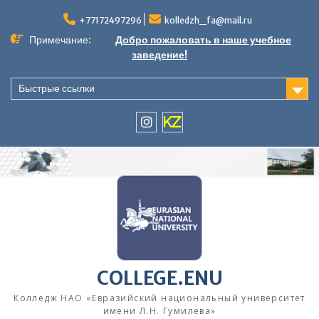
Перейти
к
+77172497296
kolledzh_fa@mail.ru
содержимому
Примечание:
Добро пожаловать в наше учебное
заведение!
Быстрые ссылки
instagram
KZ
COLLEGE.ENU
Колледж НАО «Евразийский национальный университет
имени Л.Н. Гумилева»