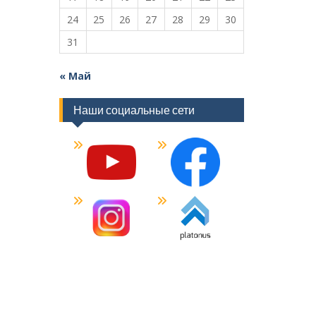
24
25
26
27
28
29
30
31
« Май
Наши социальные сети