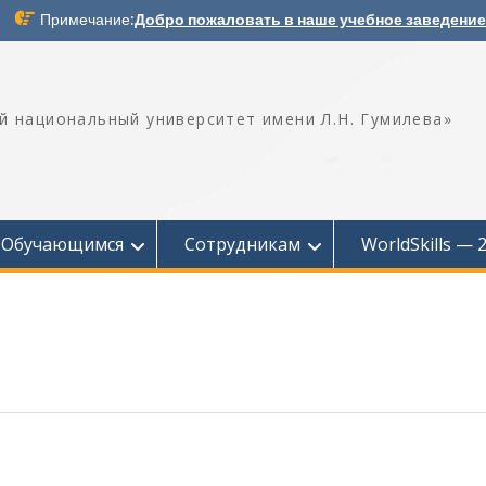
Примечание:
Добро пожаловать в наше учебное заведение
й национальный университет имени Л.Н. Гумилева»
Обучающимся
Сотрудникам
WorldSkills — 