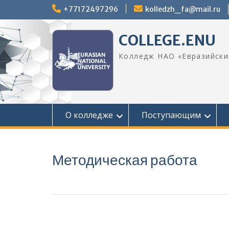
Перейти
+77172497296
kolledzh_fa@mail.ru
к
содержимому
COLLEGE.ENU
Колледж НАО «Евразийски
О колледже
Поступающим
Методическая работа