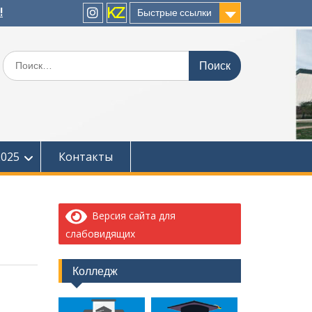
!
Быстрые ссылки
instagram
KZ
Поиск
по:
2025
Контакты
Версия сайта для
слабовидящих
Колледж