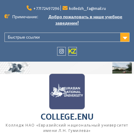
Перейти
к
+77172497296
kolledzh_fa@mail.ru
содержимому
Примечание:
Добро пожаловать в наше учебное
заведение!
Быстрые ссылки
instagram
KZ
COLLEGE.ENU
Колледж НАО «Евразийский национальный университет
имени Л.Н. Гумилева»