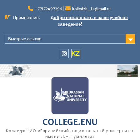
Перейти
к
+77172497296
kolledzh_fa@mail.ru
содержимому
Примечание:
Добро пожаловать в наше учебное
заведение!
Быстрые ссылки
instagram
KZ
COLLEGE.ENU
Колледж НАО «Евразийский национальный университет
имени Л.Н. Гумилева»