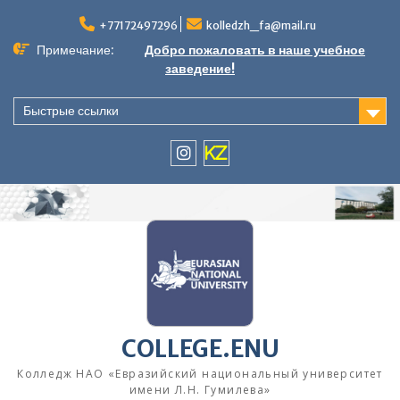
Перейти
к
+77172497296
kolledzh_fa@mail.ru
содержимому
Примечание:
Добро пожаловать в наше учебное
заведение!
Быстрые ссылки
instagram
KZ
COLLEGE.ENU
Колледж НАО «Евразийский национальный университет
имени Л.Н. Гумилева»