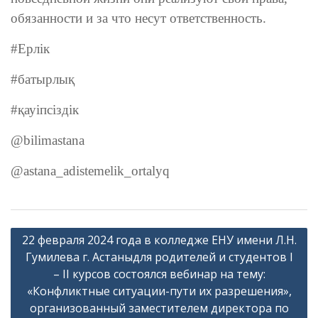
обязанности и за что несут ответственность.
#Ерлік
#батырлық
#қауіпсіздік
@bilimastana
@astana_adistemelik_ortalyq
Навигация
22 февраля 2024 года в колледже ЕНУ имени Л.Н.
по
Гумилева г. Астаныдля родителей и студентов I
записям
– II курсов состоялся вебинар на тему:
«Конфликтные ситуации-пути их разрешения»,
организованный заместителем директора по