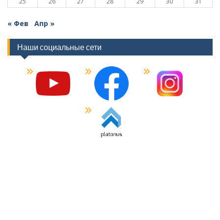
25
26
27
28
29
30
31
« Фев
Апр »
Наши социальные сети