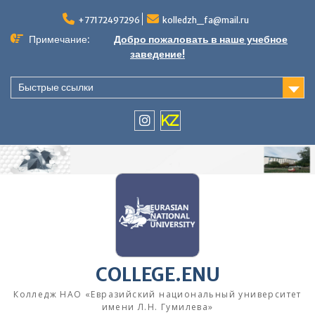
Перейти
к
+77172497296
kolledzh_fa@mail.ru
содержимому
Примечание:
Добро пожаловать в наше учебное
заведение!
Быстрые ссылки
instagram
KZ
COLLEGE.ENU
Колледж НАО «Евразийский национальный университет
имени Л.Н. Гумилева»