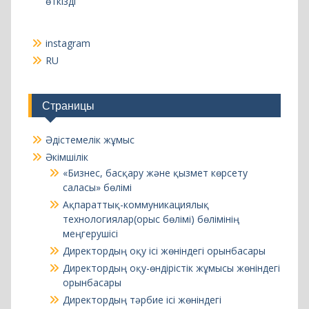
Страницы
Әдістемелік жұмыс
Әкімшілік
«Бизнес, басқару және қызмет көрсету
саласы» бөлімі
Ақпараттық-коммуникациялық
технологиялар(орыс бөлімі) бөлімінің
меңгерушісі
Директордың оқу ісі жөніндегі орынбасары
Директордың оқу-өндірістік жұмысы жөніндегі
орынбасары
Директордың тәрбие ісі жөніндегі
орынбасары
Колледж директоры
Педагогикалық құрам қызметінің рейтингі
Бағалау (түрлері бойынша)