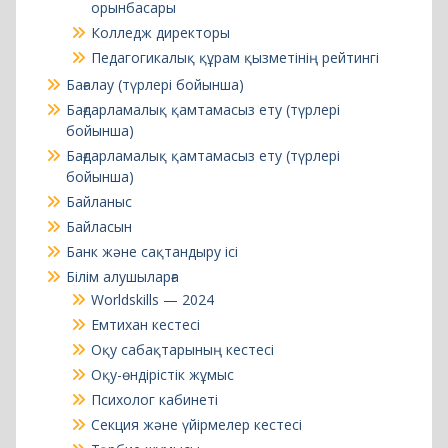
Бағдарламалық қамтамасыз ету (түрлері
бойынша)
Бағдарламалық қамтамасыз ету (түрлері
бойынша)
Байланыс
Байласын
Банк және сақтандыру ісі
Білім алушыларға
Worldskills — 2024
Емтихан кестесі
Оқу сабақтарының кестесі
Оқу-өндірістік жұмыс
Психолог кабинеті
Секция және үйірмелер кестесі
Тәрбие жұмысы
Директорға сұрақтар
Дуальды оқыту
Есеп және аудит
Есептеу техникасы және ақпараттық желілер