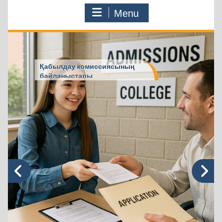
Menu
Қабылдау комиссиясының
байланыстары
COLLEGE.ENU
>
Колледж туралы
>
Колледж
стратегиясы