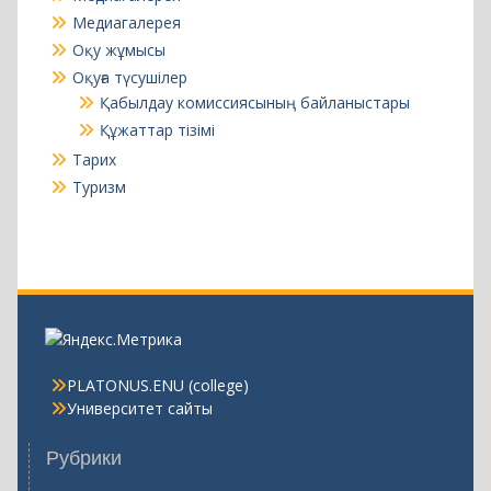
Құжаттар тізімі
Тарих
Туризм
PLATONUS.ENU (college)
Университет сайты
Рубрики
Жаңалықтар
(13)
Август 2026
Пн
Вт
Ср
Чт
Пт
Сб
Вс