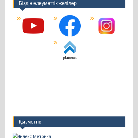
Қызметтік
Свежие записи
Ағымдағы 2024 жылдың мамыр айында «Dauletten»