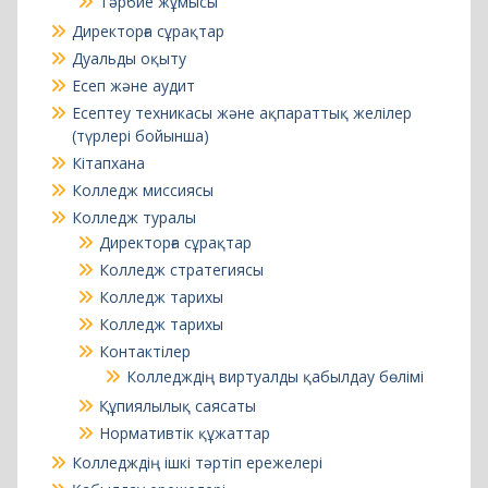
(түрлері бойынша)
Кітапхана
Колледж миссиясы
Колледж туралы
Директорға сұрақтар
Колледж стратегиясы
Колледж тарихы
Колледж тарихы
Контактілер
Колледждің виртуалды қабылдау бөлімі
Құпиялылық саясаты
Нормативтік құжаттар
Колледждің ішкі тәртіп ережелері
Қабылдау ережелері
Құжаттар тізімі
Қызметкерлерге
Мамандықтар
Web-дизайнер