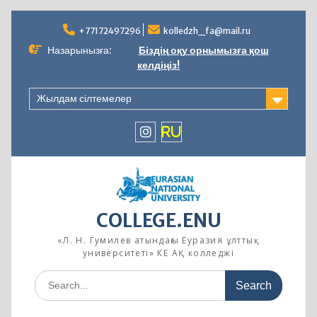
Skip
to
+77172497296
kolledzh_fa@mail.ru
content
Назарынызға:
Біздің оқу орнымызға қош
келдіңіз!
Жылдам сілтемелер
instagram
RU
COLLEGE.ENU
«Л. Н. Гумилев атындағы Еуразия ұлттық
университеті» КЕ АҚ колледжі
Search
for: