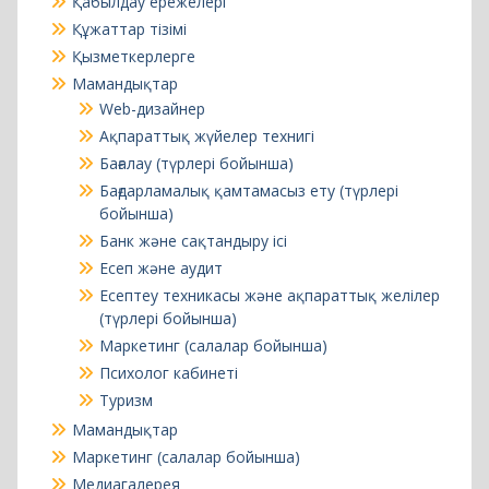
Ақпараттық жүйелер технигі
Бағалау (түрлері бойынша)
Бағдарламалық қамтамасыз ету (түрлері
бойынша)
Банк және сақтандыру ісі
Есеп және аудит
Есептеу техникасы және ақпараттық желілер
(түрлері бойынша)
Маркетинг (салалар бойынша)
Психолог кабинеті
Туризм
Мамандықтар
Маркетинг (салалар бойынша)
Медиагалерея
Медиагалерея
Оқу жұмысы
Оқуға түсушілер
Қабылдау комиссиясының байланыстары