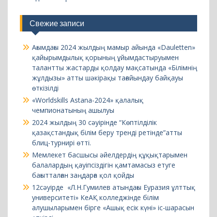
қайырымдылық қорының ұйымдастыруымен
талантты жастарды қолдау мақсатында «Білімнің
жұлдызы» атты шәкірақы тағайындау байқауы
өткізілді
«Worldskills Astana-2024» қалалық
чемпионатының ашылуы
2024 жылдың 30 сәуірінде “Көптілділік
қазақстандық білім беру тренді ретінде”атты
блиц-турнирі өтті.
Мемлекет басшысы әйелдердің құқықтарымен
балалардың қауіпсіздігін қамтамасыз етуге
бағытталған заңдарға қол қойды
12сәуірде «Л.Н.Гумилев атындағы Еуразия ұлттық
университеті» КеАҚ колледжінде білім
алушыларымен бірге «Ашық есік күні» іс-шарасын
өткізді
instagram
RU