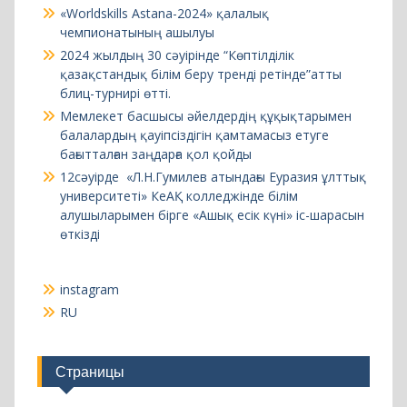
Мемлекет басшысы әйелдердің құқықтарымен
балалардың қауіпсіздігін қамтамасыз етуге
бағытталған заңдарға қол қойды
12сәуірде «Л.Н.Гумилев атындағы Еуразия ұлттық
университеті» КеАҚ колледжінде білім
алушыларымен бірге «Ашық есік күні» іс-шарасын
өткізді
instagram
RU
Страницы
Әдістемелік жұмыс
Әкімшілік
«Бизнес, басқару және қызмет көрсету
саласы» бөлімі
Ақпараттық-коммуникациялық