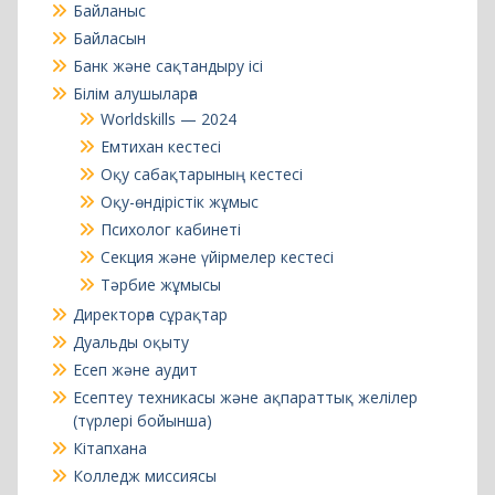
Worldskills — 2024
Емтихан кестесі
Оқу сабақтарының кестесі
Оқу-өндірістік жұмыс
Психолог кабинеті
Секция және үйірмелер кестесі
Тәрбие жұмысы
Директорға сұрақтар
Дуальды оқыту
Есеп және аудит
Есептеу техникасы және ақпараттық желілер
(түрлері бойынша)
Кітапхана
Колледж миссиясы
Колледж туралы
Директорға сұрақтар
Колледж стратегиясы
Колледж тарихы