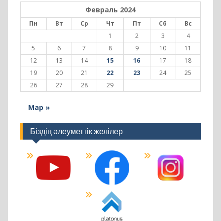
12
13
14
15
16
17
18
19
20
21
22
23
24
25
26
27
28
29
Мар »
Біздің әлеуметтік желілер