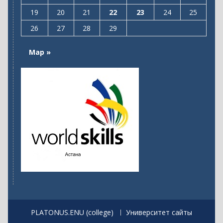
PLATONUS.ENU (college)
Университет сайты
Барлық құқықтар сақталған. Л.Н.Гумилев атындағы
Еуразия ұлттық университеті
|