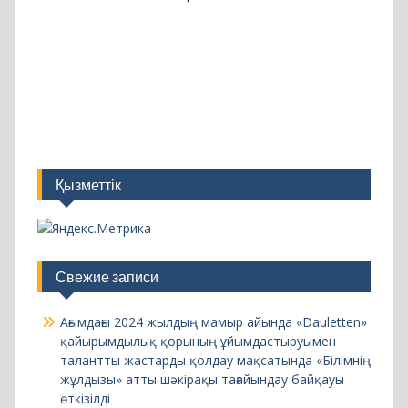
Қызметтік
Свежие записи
Ағымдағы 2024 жылдың мамыр айында «Dauletten»
қайырымдылық қорының ұйымдастыруымен
талантты жастарды қолдау мақсатында «Білімнің
жұлдызы» атты шәкірақы тағайындау байқауы
өткізілді
«Worldskills Astana-2024» қалалық
чемпионатының ашылуы
2024 жылдың 30 сәуірінде “Көптілділік
қазақстандық білім беру тренді ретінде”атты
блиц-турнирі өтті.