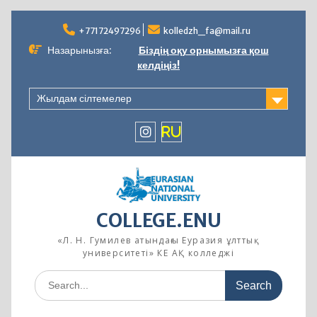
Skip
to
+77172497296
kolledzh_fa@mail.ru
content
Назарынызға:
Біздің оқу орнымызға қош
келдіңіз!
Жылдам сілтемелер
instagram
RU
COLLEGE.ENU
«Л. Н. Гумилев атындағы Еуразия ұлттық
университеті» КЕ АҚ колледжі
Search
for: