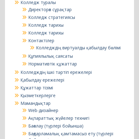
Колледж тарихы
Контактілер
Колледждің виртуалды қабылдау бөлімі
Құпиялылық саясаты
Нормативтік құжаттар
Колледждің ішкі тәртіп ережелері
Қабылдау ережелері
Құжаттар тізімі
Қызметкерлерге
Мамандықтар
Web-дизайнер
Ақпараттық жүйелер технигі
Бағалау (түрлері бойынша)
Бағдарламалық қамтамасыз ету (түрлері
бойынша)
Банк және сақтандыру ісі
Есеп және аудит
Есептеу техникасы және ақпараттық желілер
(түрлері бойынша)