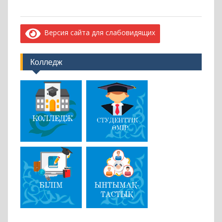
Колледж
Февраль 2024
Пн
Вт
Ср
Чт
Пт
Сб
Вс
1
2
3
4
5
6
7
8
9
10
11