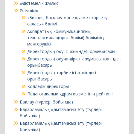
технологиялар(орыс бөлімі) бөлімінің
меңгерушісі
Директордың оқу ісі жөніндегі орынбасары
Директордың оқу-өндірістік жұмысы жөніндегі
орынбасары
Директордың тәрбие ісі жөніндегі
орынбасары
Колледж директоры
Педагогикалық құрам қызметінің рейтингі
Бағалау (түрлері бойынша)
Бағдарламалық қамтамасыз ету (түрлері
бойынша)
Бағдарламалық қамтамасыз ету (түрлері
бойынша)
Байланыс
Байласын
Банк және сақтандыру ісі
Білім алушыларға