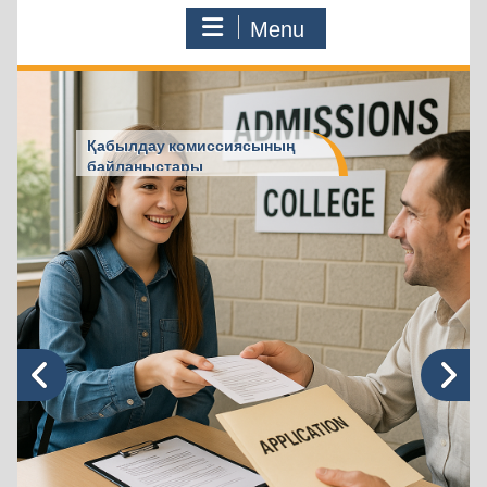
Menu
Қабылдау комиссиясының
байланыстары
COLLEGE.ENU
>
2024
>
Февраль
>
15