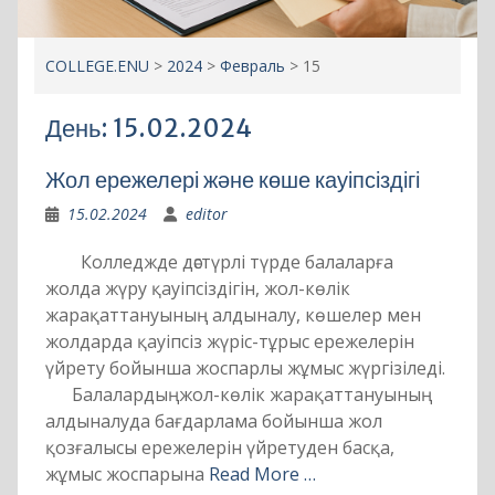
День:
15.02.2024
Жол ережелері және көше кауіпсіздігі
15.02.2024
editor
Колледжде дәстүрлі түрде балаларға
жолда жүру қауіпсіздігін, жол-көлік
жарақаттануының алдыналу, көшелер мен
жолдарда қауіпсіз жүріс-тұрыс ережелерін
үйрету бойынша жоспарлы жұмыс жүргізіледі.
Балалардыңжол-көлік жарақаттануының
алдыналуда бағдарлама бойынша жол
қозғалысы ережелерін үйретуден басқа,
жұмыс жоспарына
Read More …
Версия сайта для слабовидящих