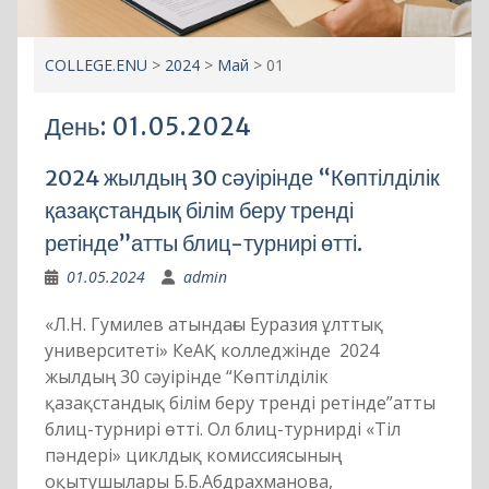
COLLEGE.ENU
>
2024
>
Май
>
01
День:
01.05.2024
2024 жылдың 30 сәуірінде “Көптілділік
қазақстандық білім беру тренді
ретінде”атты блиц-турнирі өтті.
01.05.2024
admin
«Л.Н. Гумилев атындағы Еуразия ұлттық
университеті» КеАҚ колледжінде 2024
жылдың 30 сәуірінде “Көптілділік
қазақстандық білім беру тренді ретінде”атты
блиц-турнирі өтті. Ол блиц-турнирді «Тіл
пәндері» циклдық комиссиясының
оқытушылары Б.Б.Абдрахманова,