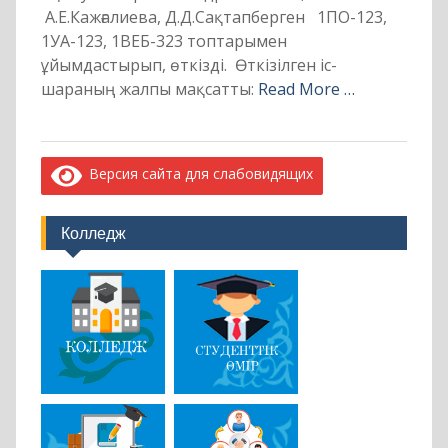
А.Е.Кажғалиева, Д.Д.Сақтапберген 1ПО-123,
1УА-123, 1ВЕБ-323 топтарымен
ұйымдастырып, өткізді. Өткізілген іс-
шараның жалпы мақсатты:
Read More …
Версия сайта для слабовидящих
Колледж