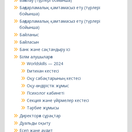
Бағалау (түрлері бойынша)
Бағдарламалық қамтамасыз ету (түрлері
бойынша)
Бағдарламалық қамтамасыз ету (түрлері
бойынша)
Байланыс
Байласын
Банк және сақтандыру ісі
Білім алушыларға
Worldskills — 2024
Емтихан кестесі
Оқу сабақтарының кестесі
Оқу-өндірістік жұмыс
Психолог кабинеті
Секция және үйірмелер кестесі
Тәрбие жұмысы
Директорға сұрақтар
Дуальды оқыту
Есеп және аудит