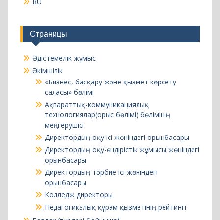
RU
Страницы
Әдістемелік жұмыс
Әкімшілік
«Бизнес, басқару және қызмет көрсету
саласы» бөлімі
Ақпараттық-коммуникациялық
технологиялар(орыс бөлімі) бөлімінің
меңгерушісі
Директордың оқу ісі жөніндегі орынбасары
Директордың оқу-өндірістік жұмысы жөніндегі
орынбасары
Директордың тәрбие ісі жөніндегі
орынбасары
Колледж директоры
Педагогикалық құрам қызметінің рейтингі