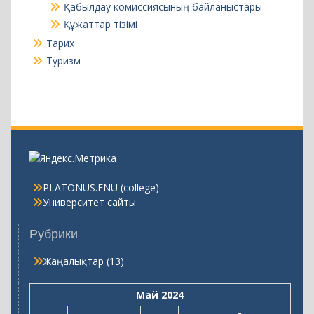
Қабылдау комиссиясының байланыстары
Құжаттар тізімі
Тарих
Туризм
PLATONUS.ENU (college)
Университет сайты
Рубрики
Жаңалықтар
(13)
Май 2024