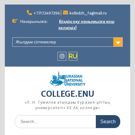
Skip
to
+77172497296
kolledzh_fa@mail.ru
content
Назарынызға:
Біздің оқу орнымызға қош
келдіңіз!
Жылдам сілтемелер
instagram
RU
COLLEGE.ENU
«Л. Н. Гумилев атындағы Еуразия ұлттық
университеті» КЕ АҚ колледжі
Search
for: