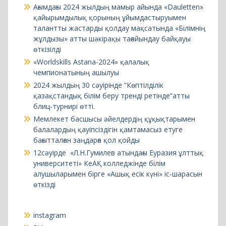
Ағымдағы 2024 жылдың мамыр айында «Dauletten»
қайырымдылық қорының ұйымдастыруымен
талантты жастарды қолдау мақсатында «Білімнің
жұлдызы» атты шәкірақы тағайындау байқауы
өткізілді
«Worldskills Astana-2024» қалалық
чемпионатының ашылуы
2024 жылдың 30 сәуірінде “Көптілділік
қазақстандық білім беру тренді ретінде”атты
блиц-турнирі өтті.
Мемлекет басшысы әйелдердің құқықтарымен
балалардың қауіпсіздігін қамтамасыз етуге
бағытталған заңдарға қол қойды
12сәуірде «Л.Н.Гумилев атындағы Еуразия ұлттық
университеті» КеАҚ колледжінде білім
алушыларымен бірге «Ашық есік күні» іс-шарасын
өткізді
instagram