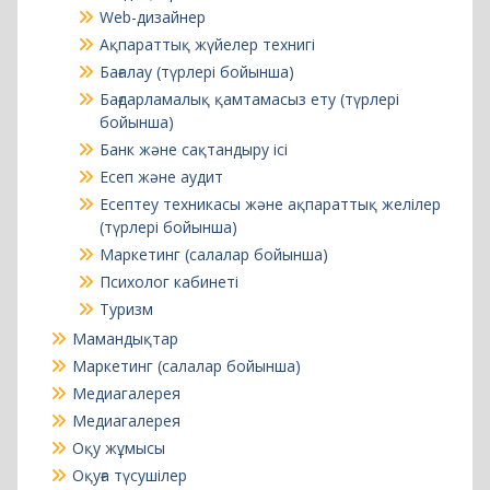
Web-дизайнер
Ақпараттық жүйелер технигі
Бағалау (түрлері бойынша)
Бағдарламалық қамтамасыз ету (түрлері
бойынша)
Банк және сақтандыру ісі
Есеп және аудит
Есептеу техникасы және ақпараттық желілер
(түрлері бойынша)
Маркетинг (салалар бойынша)
Психолог кабинеті
Туризм
Мамандықтар
Маркетинг (салалар бойынша)
Медиагалерея
Медиагалерея
Оқу жұмысы
Оқуға түсушілер