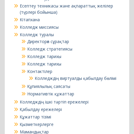
Есептеу техникасы және ақпараттық желілер
(түрлері бойынша)
Кітапхана
Колледж миссиясы
Колледж туралы
Директорға сұрақтар
Колледж стратегиясы
Колледж тарихы
Колледж тарихы
Контактілер
Колледждің виртуалды қабылдау бөлімі
Құпиялылық саясаты
Нормативтік құжаттар
Колледждің ішкі тәртіп ережелері
Қабылдау ережелері
Құжаттар тізімі
Қызметкерлерге
Мамандықтар